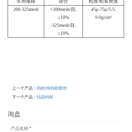
常用规格
筛分
粒度
/
松装密度
200-325mesh
+200mesh/
目
,
45
μ
-75
μ
/5.5-
≤
10%
9.0g/cm
³
-325mesh/
目
,
≤
10%
上一个产品：
钨粒\纯钨助熔剂
下一个产品：
结晶钨粉
询盘
产品名称
*