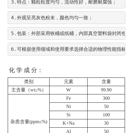
3.特点：颗粒粒度均匀，流动性好，耐磨耐腐蚀；
4.外观呈亮灰色粉末，颜色均匀一致；
5.包装：外部采用铁桶或纸桶，内部真空塑料袋封闭包装
6.可根据使用领域和使用要求选择合适的物理性能指标，
化 学 成 分：
类别
元素
含量
主含量（
wt
≥
%
）
W
99.90
Fe
300
Ni
50
Si
100
杂质含量
(ppm
≤
%)
K+Na
30
Al
50