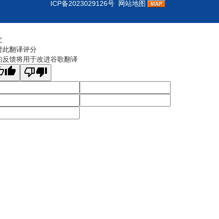
ICP备2023029126号
网站地图
文
对此翻译评分
的反馈将用于改进谷歌翻译