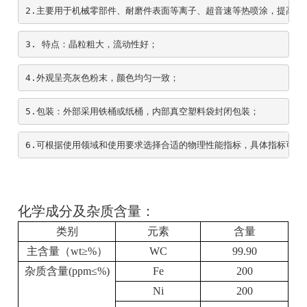
2.主要用于机械零部件、耐磨件表面等离子、超音速等热喷涂，提高工
3. 特点：晶粒粗大，流动性好；
4.外观呈亮灰色粉末，颜色均匀一致；
5.包装：外部采用铁桶或纸桶，内部真空塑料袋封闭包装；
6.可根据使用领域和使用要求选择合适的物理性能指标，具体指标可协
化学成分及杂质含量：
类别
元素
含量
主含量（
wt
≥
%
）
WC
99.90
杂质含量
(ppm
≤
%)
Fe
200
Ni
200